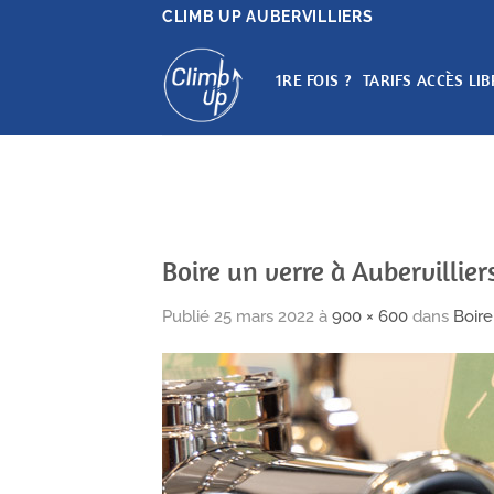
Passer
CLIMB UP AUBERVILLIERS
au
contenu
1RE FOIS ?
TARIFS ACCÈS LIB
Boire un verre à Aubervillier
Publié
25 mars 2022
à
900 × 600
dans
Boire