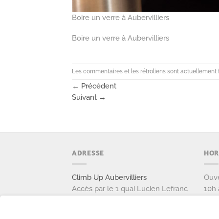
Boire un verre à Aubervilliers
Boire un verre à Aubervilliers
Les commentaires et les rétroliens sont actuellement 
←
Précédent
Suivant
→
ADRESSE
HOR
Climb Up Aubervilliers
Ouve
Accès par le 1 quai Lucien Lefranc
10h 
111 avenue Victor Hugo
Ouve
93300 AUBERVILLIERS
9h à