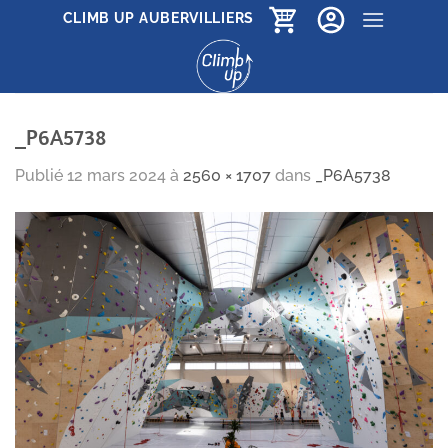
Passer
CLIMB UP AUBERVILLIERS
au
contenu
_P6A5738
Publié
12 mars 2024
à
2560 × 1707
dans
_P6A5738