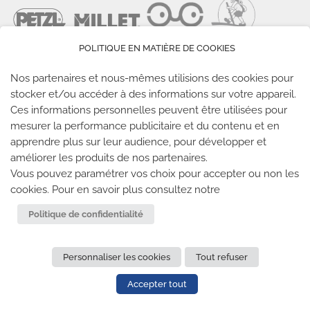
POLITIQUE EN MATIÈRE DE COOKIES
Nos partenaires et nous-mêmes utilisions des cookies pour
stocker et/ou accéder à des informations sur votre appareil.
Ces informations personnelles peuvent être utilisées pour
LES SALLES CLIMB UP
mesurer la performance publicitaire et du contenu et en
apprendre plus sur leur audience, pour développer et
améliorer les produits de nos partenaires.
Climb Up vous accueille dans ses salles, partout en
Vous pouvez paramétrer vos choix pour accepter ou non les
France
cookies. Pour en savoir plus consultez notre
TROUVE TA SALLE
Politique de confidentialité
Personnaliser les cookies
Tout refuser
REJOIGNEZ-NOUS
-
CLIMB UP INVESTISSEMENTS
-
MENTIONS LÉGALES
-
CONFIDENTIALITÉ
- © 2020 TOUS
Accepter tout
DROITS RÉSERVÉS