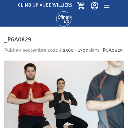
Passer
CLIMB UP AUBERVILLIERS
au
contenu
_P6A0829
Publié
5 septembre 2022
à
2560 × 1707
dans
_P6A0829