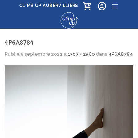
Passer
CLIMB UP AUBERVILLIERS
au
contenu
4P6A8784
Publié
5 septembre 2022
à
1707 × 2560
dans
4P6A8784