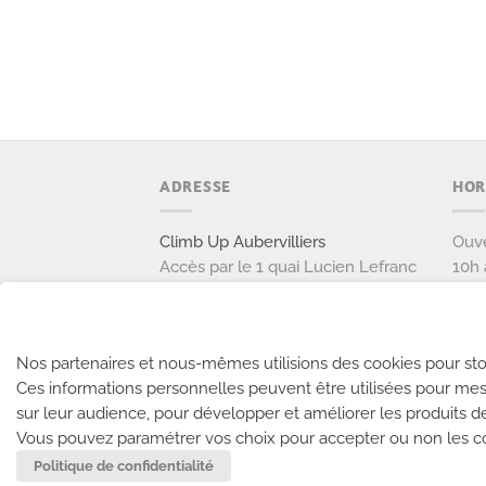
ADRESSE
HOR
Climb Up Aubervilliers
Ouve
Accès par le 1 quai Lucien Lefranc
10h 
111 avenue Victor Hugo
Ouve
93300 AUBERVILLIERS
9h à
Tél: 01 77 37 37 87
Nos partenaires et nous-mêmes utilisions des cookies pour sto
Ces informations personnelles peuvent être utilisées pour mes
NOUS CONTACTER
sur leur audience, pour développer et améliorer les produits d
Vous pouvez paramétrer vos choix pour accepter ou non les coo
Politique de confidentialité