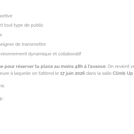
portive
et tout type de public
s
seigner, de transmettre
vironnement dynamique et collaboratif
se pour réserver ta place au moins 48h à l’avance
. On revient v
’heure à laquelle on t’attend le
17 juin
2026
dans la salle
Climb Up P
ir.
p :