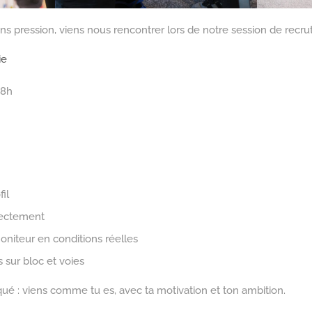
s pression, viens nous rencontrer lors de notre session de recru
ie
18h
il
irectement
niteur en conditions réelles
is sur bloc et voies
ué : viens comme tu es, avec ta motivation et ton ambition.