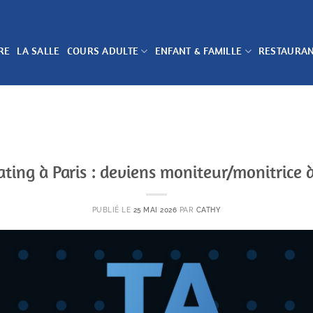
RE
LA SALLE
COURS ADULTE
ENFANT & FAMILLE
RESTAURA
ating à Paris : deviens moniteur/monitrice 
PUBLIÉ LE
25 MAI 2026
PAR
CATHY