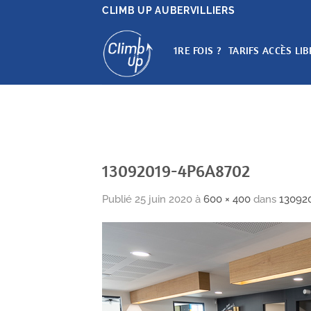
Passer
CLIMB UP AUBERVILLIERS
au
contenu
1RE FOIS ?
TARIFS ACCÈS LIB
13092019-4P6A8702
Publié
25 juin 2020
à
600 × 400
dans
13092