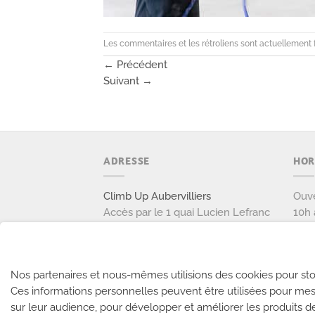
Les commentaires et les rétroliens sont actuellement 
←
Précédent
Suivant
→
ADRESSE
HOR
Climb Up Aubervilliers
Ouve
Accès par le 1 quai Lucien Lefranc
10h 
111 avenue Victor Hugo
Ouve
93300 AUBERVILLIERS
9h à
Tél: 01 77 37 37 87
Nos partenaires et nous-mêmes utilisions des cookies pour sto
Ces informations personnelles peuvent être utilisées pour mes
NOUS CONTACTER
sur leur audience, pour développer et améliorer les produits d