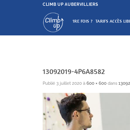
Passer
CLIMB UP AUBERVILLIERS
au
contenu
1RE FOIS ?
TARIFS ACCÈS LIB
13092019-4P6A8582
Publié
3 juillet 2020
à
600 × 600
dans
1309