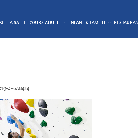
RE
LA SALLE
COURS ADULTE
ENFANT & FAMILLE
RESTAURA
019-4P6A8424