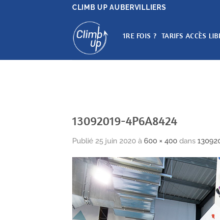
Passer
CLIMB UP AUBERVILLIERS
au
contenu
1RE FOIS ?
TARIFS ACCÈS LIB
13092019-4P6A8424
Publié
25 juin 2020
à
600 × 400
dans
13092