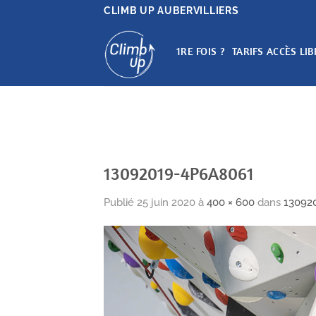
Passer
CLIMB UP AUBERVILLIERS
au
contenu
1RE FOIS ?
TARIFS ACCÈS LIB
13092019-4P6A8061
Publié
25 juin 2020
à
400 × 600
dans
13092