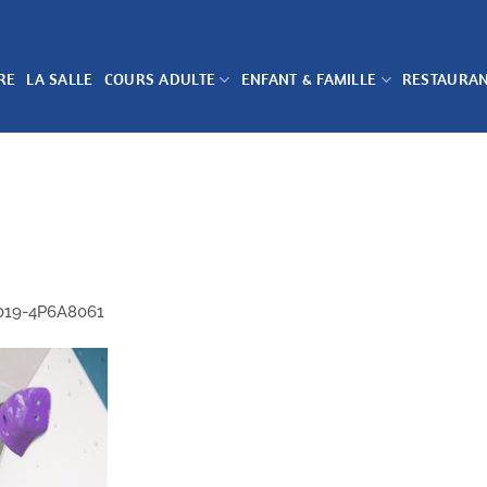
RE
LA SALLE
COURS ADULTE
ENFANT & FAMILLE
RESTAURA
019-4P6A8061