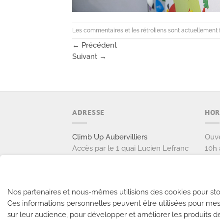
Les commentaires et les rétroliens sont actuellement 
←
Précédent
Suivant
→
ADRESSE
HOR
Climb Up Aubervilliers
Ouve
Accès par le 1 quai Lucien Lefranc
10h 
111 avenue Victor Hugo
Ouve
93300 AUBERVILLIERS
9h à
Tél: 01 77 37 37 87
Nos partenaires et nous-mêmes utilisions des cookies pour sto
Ces informations personnelles peuvent être utilisées pour mes
NOUS CONTACTER
sur leur audience, pour développer et améliorer les produits d