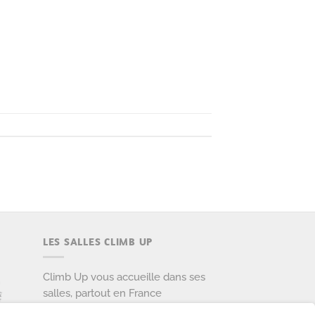
LES SALLES CLIMB UP
Climb Up vous accueille dans ses
salles, partout en France