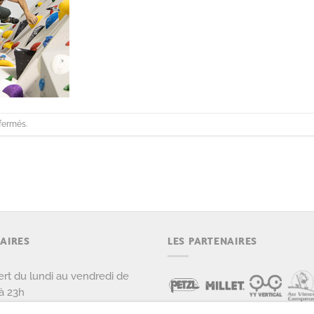
fermés.
AIRES
LES PARTENAIRES
rt du lundi au vendredi de
à 23h
rt le samedi et dimanche de