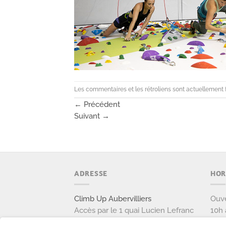
Les commentaires et les rétroliens sont actuellement 
←
Précédent
Suivant
→
ADRESSE
HOR
Climb Up Aubervilliers
Ouve
Accès par le 1 quai Lucien Lefranc
10h 
111 avenue Victor Hugo
Ouve