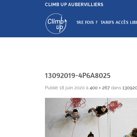
Passer
CLIMB UP AUBERVILLIERS
au
contenu
1RE FOIS ?
TARIFS ACCÈS LIB
13092019-4P6A8025
Publié
18 juin 2020
à
400 × 267
dans
13092