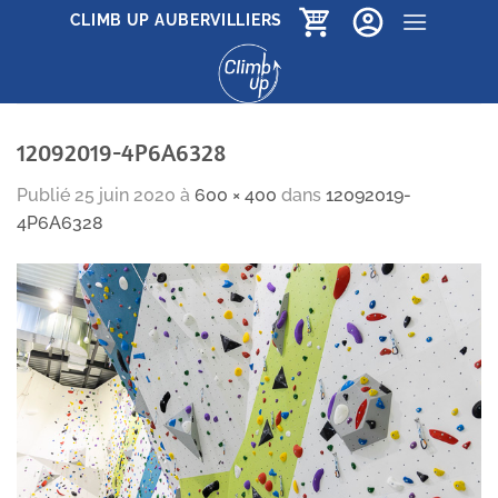
Passer
CLIMB UP AUBERVILLIERS
au
contenu
12092019-4P6A6328
Publié
25 juin 2020
à
600 × 400
dans
12092019-
4P6A6328