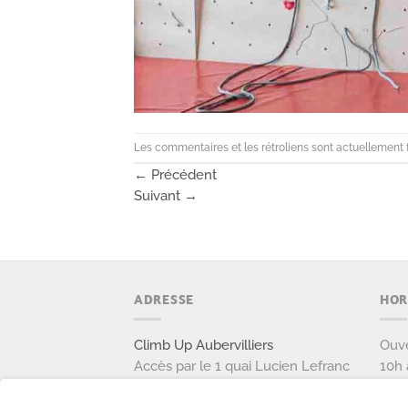
Les commentaires et les rétroliens sont actuellement 
←
Précédent
Suivant
→
ADRESSE
HOR
Climb Up Aubervilliers
Ouve
Accès par le 1 quai Lucien Lefranc
10h 
111 avenue Victor Hugo
Ouve
93300 AUBERVILLIERS
9h à