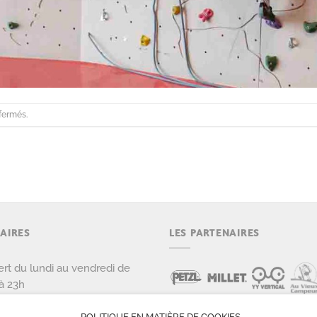
fermés.
AIRES
LES PARTENAIRES
rt du lundi au vendredi de
à 23h
rt le samedi et dimanche de
POLITIQUE EN MATIÈRE DE COOKIES
 22h