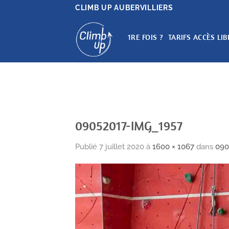
Passer
CLIMB UP AUBERVILLIERS
au
contenu
1RE FOIS ?
TARIFS ACCÈS LIB
09052017-IMG_1957
Publié
7 juillet 2020
à
1600 × 1067
dans
090