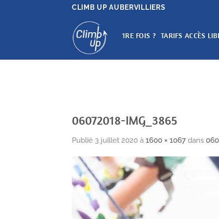
Passer
CLIMB UP AUBERVILLIERS
au
contenu
1RE FOIS ?
TARIFS ACCÈS LIB
06072018-IMG_3865
Publié
3 juillet 2020
à
1600 × 1067
dans
060