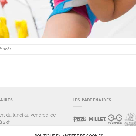
fermés.
AIRES
LES PARTENAIRES
rt du lundi au vendredi de
à 23h
rt le samedi et dimanche de
POLITIQUE EN MATIÈRE DE COOKIES
 22h