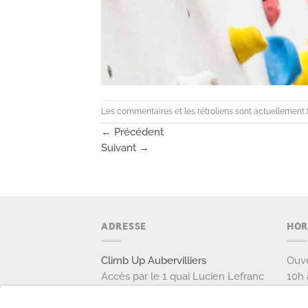
Les commentaires et les rétroliens sont actuellement 
←
Précédent
Suivant
→
ADRESSE
HOR
Climb Up Aubervilliers
Ouve
Accès par le 1 quai Lucien Lefranc
10h 
111 avenue Victor Hugo
Ouve
93300 AUBERVILLIERS
9h à