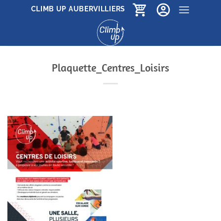
Passer
CLIMB UP AUBERVILLIERS
au
contenu
Plaquette_Centres_Loisirs